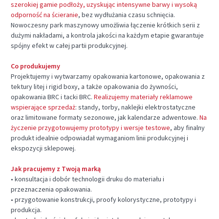
szerokiej gamie podłoży, uzyskując intensywne barwy i wysoką
odporność na ścieranie
, bez wydłużania czasu schnięcia.
Nowoczesny park maszynowy umożliwia łączenie krótkich serii z
dużymi nakładami, a kontrola jakości na każdym etapie gwarantuje
spójny efekt w całej partii produkcyjnej.
Co produkujemy
Projektujemy i wytwarzamy opakowania kartonowe, opakowania z
tektury litej i rigid boxy, a także opakowania do żywności,
opakowania BRC i tacki BRC.
Realizujemy materiały reklamowe
wspierające sprzedaż
: standy, torby, naklejki elektrostatyczne
oraz limitowane formaty sezonowe, jak kalendarze adwentowe.
Na
życzenie przygotowujemy prototypy i wersje testowe
, aby finalny
produkt idealnie odpowiadał wymaganiom linii produkcyjnej i
ekspozycji sklepowej.
Jak pracujemy z Twoją marką
• konsultacja i dobór technologii druku do materiału i
przeznaczenia opakowania.
• przygotowanie konstrukcji, proofy kolorystyczne, prototypy i
produkcja.